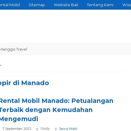
ntal Mobil
Sitemap
Website Bali
Tentang Kami
Wis
ggis Travel
"
pir di Manado
Rental Mobil Manado: Petualangan
Terbaik dengan Kemudahan
Mengemudi
7 September 2023
1.545x
Sewa Mobil