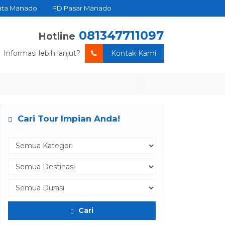
ata Manado
PD Pasar Manado
081347711097
Hotline
Informasi lebih lanjut?
Kontak Kami
Cari Tour Impian Anda!
Cari