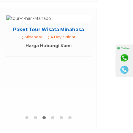
Paket Tour Wisata Minahasa
Minahasa
4 Day 3 Night
Harga Hubungi Kami
⚫ Online
Paket Trip Gr
G
Lihaga G
Harga H