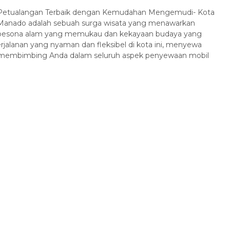
Petualangan Terbaik dengan Kemudahan Mengemudi- Kota
Manado adalah sebuah surga wisata yang menawarkan
pesona alam yang memukau dan kekayaan budaya yang
rjalanan yang nyaman dan fleksibel di kota ini, menyewa
a Likupang Pulau
Jadwal Open Trip Pulau Lihaga
kan membimbing Anda dalam seluruh aspek penyewaan mobil
Liha...
20...
lau
1 Hari
Pulau Lihaga
1 Hari
Hubungi Kami
Harga Hubungi Kami