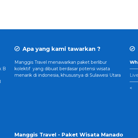
Apa yang kami tawarkan ?
Manggis Travel
menawarkan paket berlibur
Wha
k B
kolektif yang dibuat
berdasar potensi wisata
——
menarik di indonesia, khususnya di Sulawesi Utara
Liv
B
——
<
Manggis Travel - Paket Wisata Manado