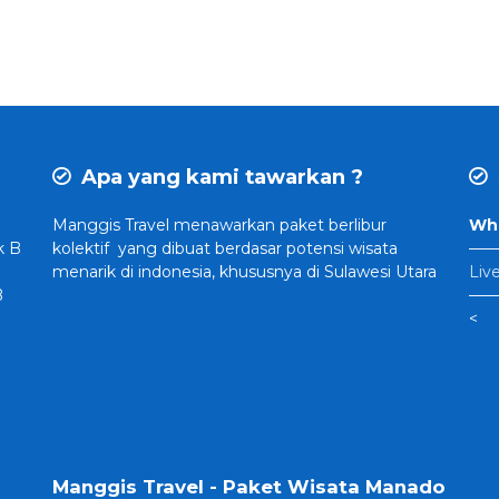
Apa yang kami tawarkan ?
Manggis Travel
menawarkan paket berlibur
Wha
k B
kolektif yang dibuat
berdasar potensi wisata
——
menarik di indonesia, khususnya di Sulawesi Utara
Liv
B
——
<
Manggis Travel - Paket Wisata Manado