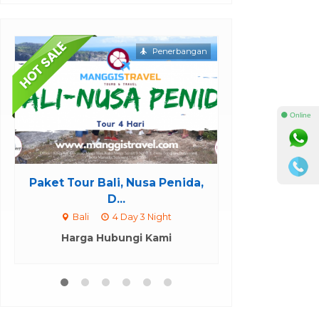
Penerbangan
⚫ Online
sa Penida,
Paket Wisata Adventure
Jad
Manado Ta...
 Night
Tour Manado
1 Hari
Kami
Harga Hubungi Kami