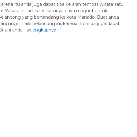
Karena itu anda juga dapat tiba ke arah tempat wisata satu
ini. Wisata ini jadi salah satunya daya magnet untuk
pelancong yang bertandang ke kota Manado. Buat anda
yang ingin naiki pelancong ini, karena itu anda juga dapat
i sini anda...
selengkapnya
Paket Tour Bali, Nu
D...
Bali
4 Day 3
Harga Hubungi 