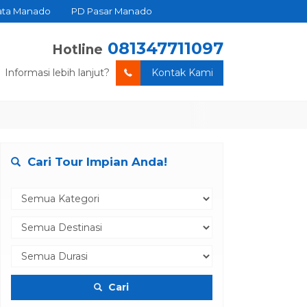
ata Manado
PD Pasar Manado
081347711097
Hotline
Informasi lebih lanjut?
Kontak Kami
Cari Tour Impian Anda!
Cari