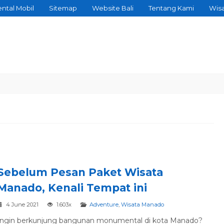
ntal Mobil
Sitemap
Website Bali
Tentang Kami
Wis
datang Teman Manggis Travel
Sebelum Pesan Paket Wisata
Manado, Kenali Tempat ini
4 June 2021
1.603x
Adventure
,
Wisata Manado
Ingin berkunjung bangunan monumental di kota Manado?