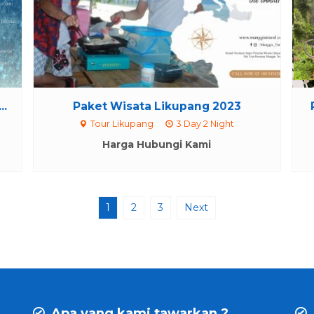
..
Paket Wisata Likupang 2023
Tour Likupang
3 Day 2 Night
Harga Hubungi Kami
1
2
3
Next
Apa yang kami tawarkan ?