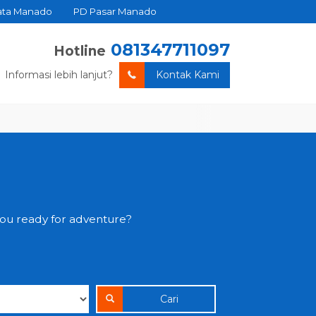
ata Manado
PD Pasar Manado
081347711097
Hotline
Informasi lebih lanjut?
Kontak Kami
you ready for adventure?
Cari