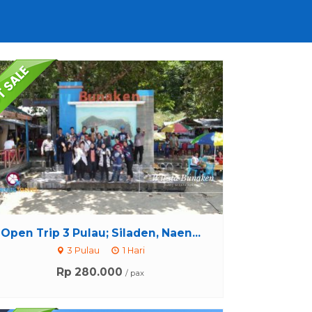
Open Trip 3 Pulau; Siladen, Naen...
3 Pulau
1 Hari
Rp 280.000
/ pax