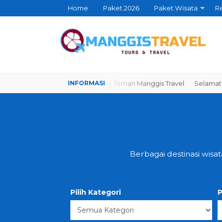
Home
Paket 2026
Paket Wisata
Re
Selamat datang Teman Manggis Travel
Selamat datan
Berbagai destinasi wisa
Pilih Kategori
P