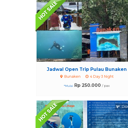
Jadwal Open Trip Pulau Bunaken
Bunaken
4 Day 3 Night
Rp 250.000
/ pax
*Mulai
Dis