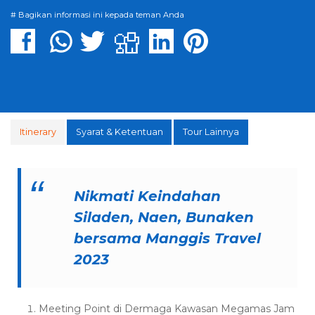
# Bagikan informasi ini kepada teman Anda
Itinerary
Syarat & Ketentuan
Tour Lainnya
Nikmati Keindahan
Siladen, Naen, Bunaken
bersama Manggis Travel
2023
Meeting Point di Dermaga Kawasan Megamas Jam