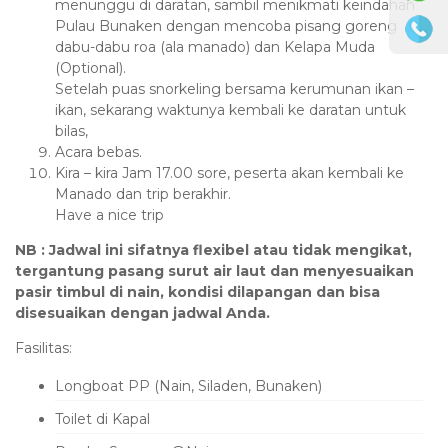
menunggu di daratan, sambil menikmati keindahan
Pulau Bunaken dengan mencoba pisang goreng
dabu-dabu roa (ala manado) dan Kelapa Muda
(Optional).
Setelah puas snorkeling bersama kerumunan ikan –
ikan, sekarang waktunya kembali ke daratan untuk
bilas,
Acara bebas.
Kira – kira Jam 17.00 sore, peserta akan kembali ke
Manado dan trip berakhir.
Have a nice trip
NB : Jadwal ini sifatnya flexibel atau tidak mengikat,
tergantung pasang surut air laut dan menyesuaikan
pasir timbul di nain, kondisi dilapangan dan bisa
disesuaikan dengan jadwal Anda.
Fasilitas:
Longboat PP (Nain, Siladen, Bunaken)
Toilet di Kapal