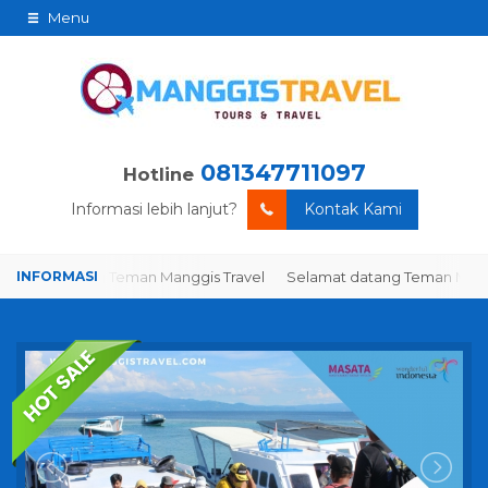
Menu
081347711097
Hotline
Informasi lebih lanjut?
Kontak Kami
amat datang Teman Manggis Travel
Selamat datang Teman Manggi