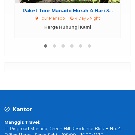
Paket Tour Manado Murah 4 Hari 3...
P
Tour Manado
4 Day 3 Night
Harga Hubungi Kami
Kantor
Manggis Travel:
Jl. Ringroad Manado, Green Hill Residence Blok B No. 4