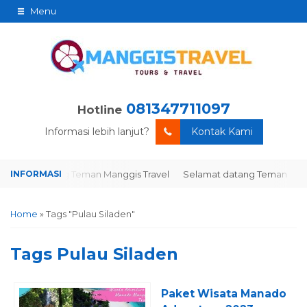
Menu
081347711097
Hotline
Informasi lebih lanjut?
Kontak Kami
lamat datang Teman Manggis Travel
Selamat datang Teman Manggi
Home
»
Tags "Pulau Siladen"
Tags
Pulau Siladen
Paket Wisata Manado