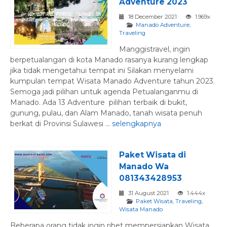
Adventure 2023
18 December 2021
1.969x
Manado Adventure
,
Traveling
Manggistravel, ingin
berpetualangan di kota Manado rasanya kurang lengkap
jika tidak mengetahui tempat ini Silakan menyelami
kumpulan tempat Wisata Manado Adventure tahun 2023.
Semoga jadi pilihan untuk agenda Petualanganmu di
Manado. Ada 13 Adventure pilihan terbaik di bukit,
gunung, pulau, dan Alam Manado, tanah wisata penuh
berkat di Provinsi Sulawesi ...
selengkapnya
Paket Wisata di
Manado Wa
081343428953
31 August 2021
1.444x
Paket Wisata
,
Traveling
,
Wisata Manado
Beberapa orang tidak ingin ribet mempersiapkan Wisata