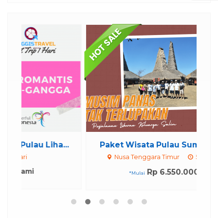
..
Paket Wisata Pulau Sumba 5 Hari ...
P
Nusa Tenggara Timur
5 Day 4 Night
Rp 6.550.000
/ pax
*Mulai