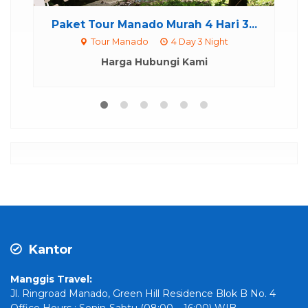
ur Manado Murah 4 Hari 3...
Jadwal Open Trip
our Manado
4 Day 3 Night
Bunaken
Harga Hubungi Kami
Rp 25
*Mulai
Kantor
Manggis Travel:
Jl. Ringroad Manado, Green Hill Residence Blok B No. 4