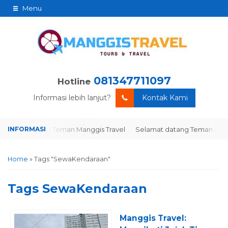
Menu
081347711097
Hotline
Informasi lebih lanjut?
Kontak Kami
lamat datang Teman Manggis Travel
Selamat datang Teman Manggi
Home
»
Tags "SewaKendaraan"
Tags
SewaKendaraan
Manggis Travel: