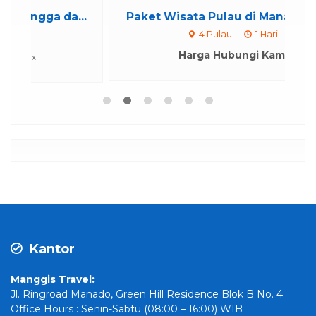
..
Paket Wisata Pulau di Manado 202...
4 Pulau
1 Hari
Harga Hubungi Kami
Kantor
Manggis Travel:
Jl. Ringroad Manado, Green Hill Residence Blok B No. 4
Office Hours : Senin-Sabtu (08:00 – 16:00) WIB