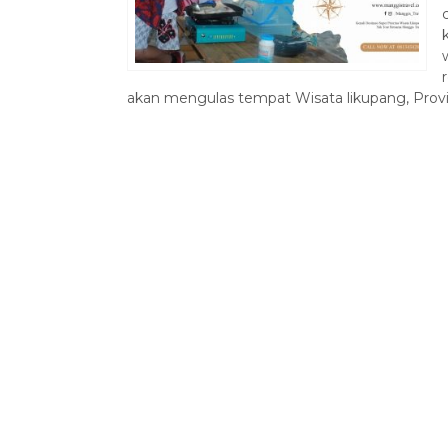
akan mengulas tempat Wisata likupang, Provins