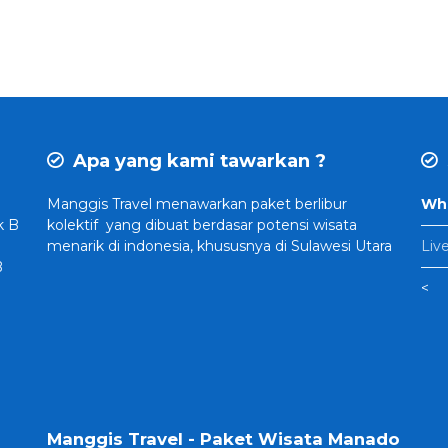
Apa yang kami tawarkan ?
Manggis Travel
menawarkan paket berlibur
Wha
k B
kolektif yang dibuat
berdasar potensi wisata
——
menarik di indonesia, khususnya di Sulawesi Utara
Liv
B
——
<
Manggis Travel - Paket Wisata Manado