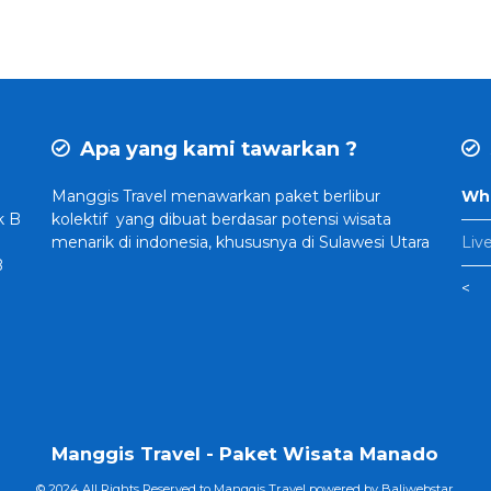
Apa yang kami tawarkan ?
Manggis Travel
menawarkan paket berlibur
Wha
k B
kolektif yang dibuat
berdasar potensi wisata
——
menarik di indonesia, khususnya di Sulawesi Utara
Liv
B
——
<
Manggis Travel - Paket Wisata Manado
© 2024 All Rights Reserved to Manggis Travel powered by
Baliwebstar