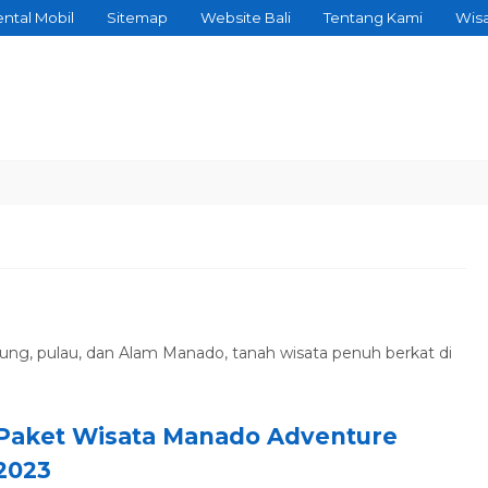
ntal Mobil
Sitemap
Website Bali
Tentang Kami
Wis
 datang Teman Manggis Travel
nung, pulau, dan Alam Manado, tanah wisata penuh berkat di
Paket Wisata Manado Adventure
2023