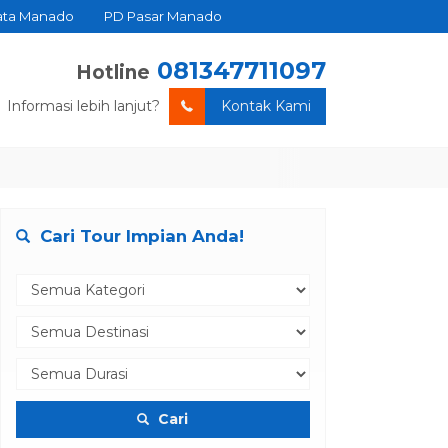
ata Manado
PD Pasar Manado
081347711097
Hotline
Informasi lebih lanjut?
Kontak Kami
Cari Tour Impian Anda!
Cari