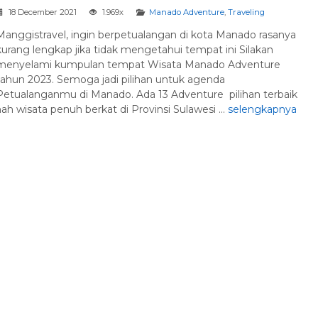
18 December 2021
1.969x
Manado Adventure
,
Traveling
Manggistravel, ingin berpetualangan di kota Manado rasanya
kurang lengkap jika tidak mengetahui tempat ini Silakan
menyelami kumpulan tempat Wisata Manado Adventure
tahun 2023. Semoga jadi pilihan untuk agenda
Petualanganmu di Manado. Ada 13 Adventure pilihan terbaik
h wisata penuh berkat di Provinsi Sulawesi ...
selengkapnya
Paket Tour Wi
Minahasa
Harga Hub