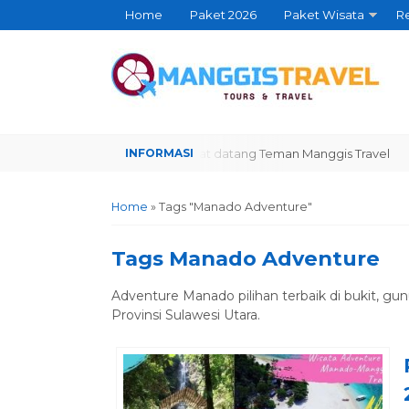
Home
Paket 2026
Paket Wisata
Re
Selamat datang Teman Manggis Travel
Selamat
Home
»
Tags "Manado Adventure"
Tags
Manado Adventure
Adventure Manado pilihan terbaik di bukit, gu
Provinsi Sulawesi Utara.