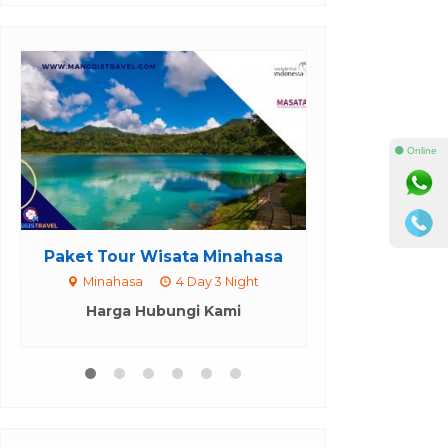
Diskon
⚫ Online
sata Minahasa
Open Trip Wisata Pulau
Gangga da...
4 Day 3 Night
2 Pulau
1 Hari
ungi Kami
Rp 250.000
/ pax
*Mulai