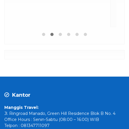
Kantor
Manggis Travel:
Jl. Ringroad Manado, Green Hill Residence Blok B No. 4
Office Hours : Senin-Sabtu (08:00 – 16:00) WIB
Telpon : 081347711097