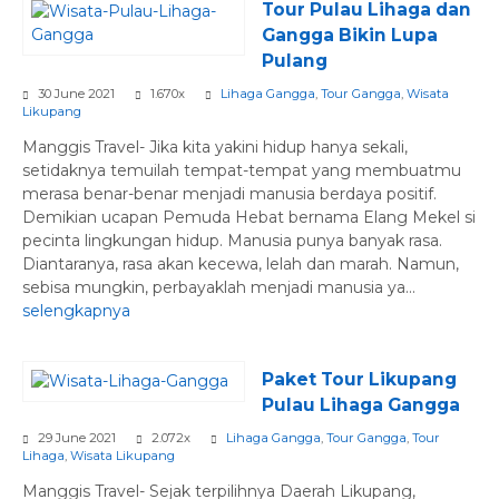
Tour Pulau Lihaga dan
Gangga Bikin Lupa
Pulang
30 June 2021
1.670x
Lihaga Gangga
,
Tour Gangga
,
Wisata
Likupang
Manggis Travel- Jika kita yakini hidup hanya sekali,
setidaknya temuilah tempat-tempat yang membuatmu
merasa benar-benar menjadi manusia berdaya positif.
Demikian ucapan Pemuda Hebat bernama Elang Mekel si
pecinta lingkungan hidup. Manusia punya banyak rasa.
Diantaranya, rasa akan kecewa, lelah dan marah. Namun,
sebisa mungkin, perbayaklah menjadi manusia ya...
selengkapnya
Paket Tour Likupang
Pulau Lihaga Gangga
29 June 2021
2.072x
Lihaga Gangga
,
Tour Gangga
,
Tour
Lihaga
,
Wisata Likupang
Manggis Travel- Sejak terpilihnya Daerah Likupang,