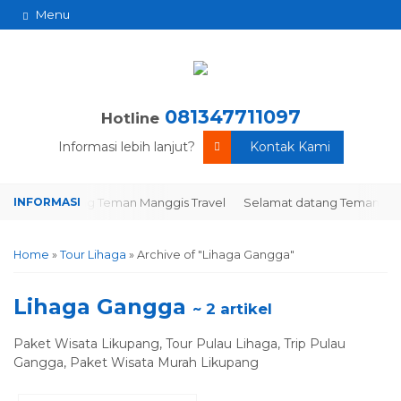
Menu
081347711097
Hotline
Informasi lebih lanjut?
Kontak Kami
elamat datang Teman Manggis Travel
Selamat datang Teman Mang
Home
»
Tour Lihaga
»
Archive of "Lihaga Gangga"
Lihaga Gangga
~ 2 artikel
Paket Wisata Likupang, Tour Pulau Lihaga, Trip Pulau
Gangga, Paket Wisata Murah Likupang