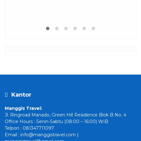
Harga Hubungi Kami
Kantor
Manggis Travel:
Jl. Ringroad Manado, Green Hill Residence Blok B No. 4
Office Hours : Senin-Sabtu (08:00 – 16:00) WIB
Telpon : 081347711097
Email : info@manggistravel.com |