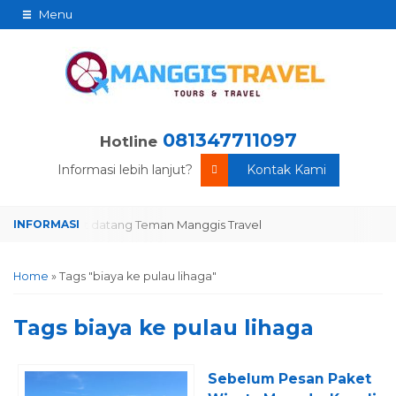
Menu
081347711097
Hotline
Informasi lebih lanjut?
Kontak Kami
Selamat datang Teman Manggis Travel
Selamat datang Teman Mang
Home
»
Tags "biaya ke pulau lihaga"
Tags
biaya ke pulau lihaga
Sebelum Pesan Paket