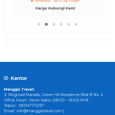
Manado City Tour
4 Day 3 Night
Harga Hubungi Kami
Kantor
Manggis Travel:
Jl. Ringroad Manado, Green Hill Residence Blok B No. 4
Office Hours : Senin-Sabtu (08:00 – 16:00) WIB
Telpon : 081347711097
Email : info@manggistravel.com |