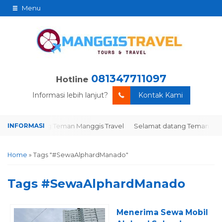
Menu
081347711097
Hotline
Informasi lebih lanjut?
Kontak Kami
elamat datang Teman Manggis Travel
Selamat datang Teman Mangg
Home
»
Tags "#SewaAlphardManado"
Tags
#SewaAlphardManado
Menerima Sewa Mobil