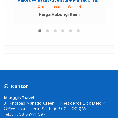
o Ta...
Paket Wisata Likupang Pulau Liha...
2 Pulau
1 Hari
Harga Hubungi Kami
Kantor
Manggis Travel:
Jl. Ringroad Manado, Green Hill Residence Blok B No. 4
Office Hours : Senin-Sabtu (08:00 – 16:00) WIB
Telpon : 081347711097