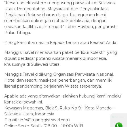
“Kesatuan ekosistem mengusung pariwisata di Sulawesi
Utara, Pemerintahan, Maysarakat dan Penyuplai Jasa
Perjalanan Rekreasi harus dijaga. Itu argumen kami
memberikan dukungan niat baik pelaksana, dengan
sediakan fasillitas dan tempat” Lebih Hayben, pengurush
Pulau Lihaga.
# Bagikan informasi ini kepada teman atau kerabat Anda
Manggis Travel menawarkan paket berlibur kolektif yang
dibuat berdasar potensi wisata menarik di indonesia,
khususnya di Sulawesi Utara
Manggis Travel didikung Organisasi Pariwisata Nasional,
Hotel dan resort, maskapal penerbangan, dan memiliki
lisensi pendamping perjalanan Wisata terpercaya.
Apabila ada yang ditanyakan, silahkan hubungi kami melalui
kontak di bawah ini.
Kawasan Megamas, Blok 9, Ruko No 9 – Kota Manado –
Sulawesi Utara, Indonesia
⚫ Online
E-mail : info@manggistravel.com
Online Senin-Sabtu (08:00 – 16:00) WIB