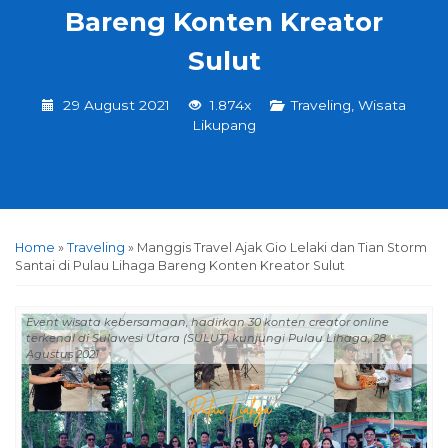
Bareng Konten Kreator
Sulut
29 August 2021
1.874x
Traveling
,
Wisata
Likupang
Home
»
Traveling
»
Manggis Travel Ajak Gio Lelaki dan Tian Storm
Santai di Pulau Lihaga Bareng Konten Kreator Sulut
Event wisata kebersamaan, hadirkan 30 konten creator online
terkenal di Sulawesi Utara (SULUT) kunjungi Pulau Lihaga, 28
Agustus 2021