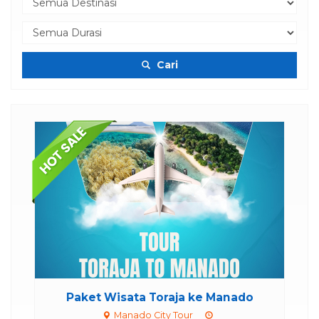
Cari
skon
...
Paket Wisata Toraja ke Manado
Pa
Manado City Tour