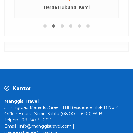
Harga Hubungi Kami
Kantor
Manggis Travel:
Jl. Ringroad Manado, Green Hill Residence Blok B No. 4
Office Hours : Senin-Sabtu (08:00 – 16:00) WIB
Telpon : 081347711097
Email : info@manggistravel.com |
manggistravel@gmail.com