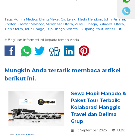
Tags:
Admin Medsos
,
Elang Mekel
,
Gio Lelaki
,
Heski Hendom
,
John Pinaria
,
Konten Kreator Manado
,
Minahasa Utara
,
Pulau Lihaga
,
Sulawesi Utara
,
Tian Storm
,
Tour Lihaga
,
Trip Lihaga
,
Wisata Likupang
,
Youtuber Sulut
# Bagikan informasi ini kepada teman Anda
Mungkin Anda tertarik membaca artikel
berikut ini.
Sewa Mobil Manado &
Paket Tour Terbaik:
Kolaborasi Manggis
Travel dan Delima
Grup
13 September 2025
889x